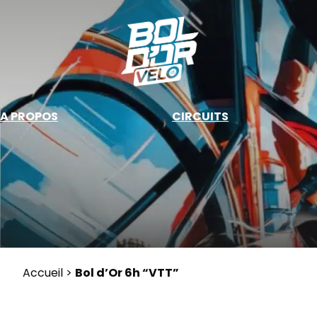
Skip
to
content
A PROPOS
CIRCUITS
Accueil
>
Bol d’Or 6h “VTT”