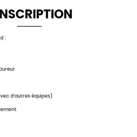
INSCRIPTION
d :
oureur
avec d’autres équipes)
llement