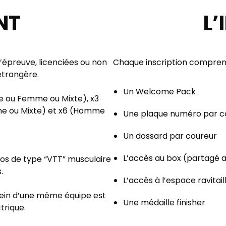
NT
L’
’épreuve, licenciées ou non
Chaque inscription compren
 étrangère.
Un Welcome Pack
ou Femme ou Mixte), x3
 ou Mixte) et x6 (Homme
Une plaque numéro par c
Un dossard par coureur
L’accès au box (partagé 
los de type “VTT” musculaire
.
L’accès à l’espace ravitai
sein d’une même équipe est
Une médaille finisher
trique.